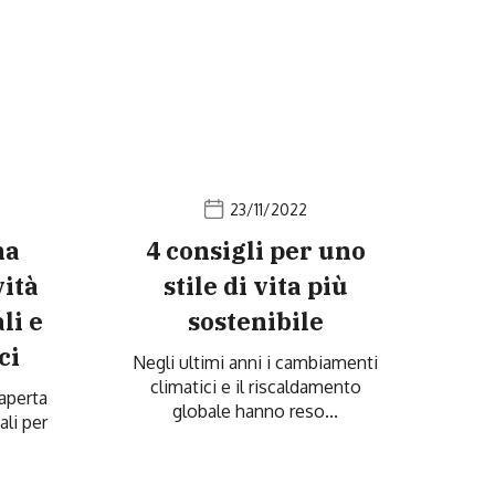
23/11/2022
na
4 consigli per uno
vità
stile di vita più
li e
sostenibile
ci
Negli ultimi anni i cambiamenti
climatici e il riscaldamento
 aperta
globale hanno reso...
li per