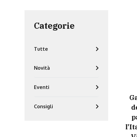
Categorie
Tutte
Novità
Eventi
Ga
d
Consigli
p
l’I
V