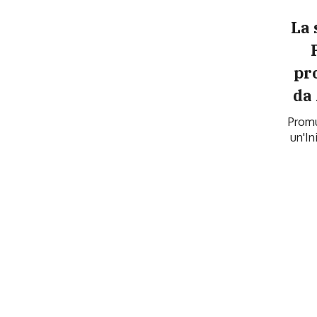
La 
pr
da
Promu
un'In