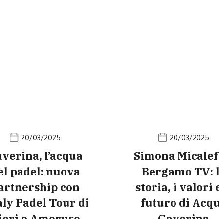
20/03/2025
20/03/2025
verina, l’acqua
Simona Micalef
el padel: nuova
Bergamo TV: 
artnership con
storia, i valori e
taly Padel Tour di
futuro di Acq
ieri e Amoruso
Gaverina