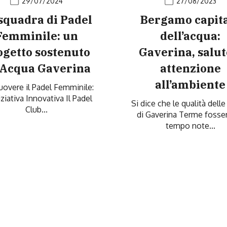
29/07/2024
27/08/2023
squadra di Padel
Bergamo capit
Femminile: un
dell’acqua:
ogetto sostenuto
Gaverina, salut
 Acqua Gaverina
attenzione
all’ambiente
overe il Padel Femminile:
iziativa Innovativa Il Padel
Si dice che le qualità dell
Club...
di Gaverina Terme fosse
tempo note...