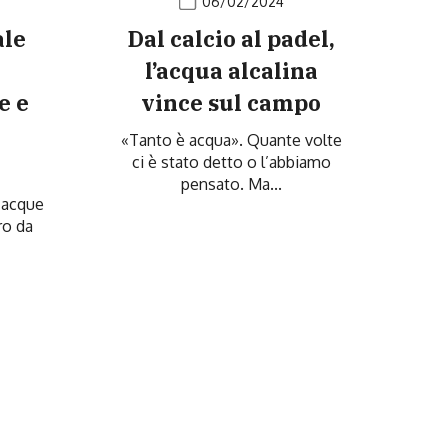
06/02/2024
ale
Dal calcio al padel,
l’acqua alcalina
e e
vince sul campo
«Tanto è acqua». Quante volte
ci è stato detto o l’abbiamo
pensato. Ma...
e acque
ro da