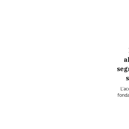
a
seg
L’ac
fonda